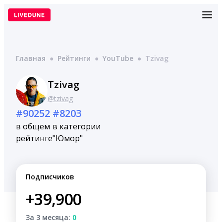
Перейти
к
содержимому
Главная
●
Рейтинги
●
YouTube
●
Tzivag
Tzivag
@tzivag
#90252
#8203
в общем
в категории
рейтинге
"Юмор"
Подписчиков
+39,900
За 3 месяца:
0