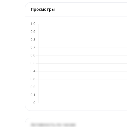
Просмотры
Активность по часам