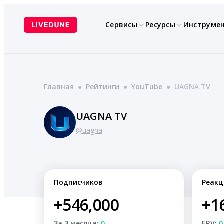
Перейти
к
Сервисы
Ресурсы
Инструме
содержимому
Главная
●
Рейтинги
●
YouTube
●
UAGNA TV
UAGNA TV
@uagna
Подписчиков
Реакц
+546,000
+1
За 3 месяца:
0
ERV:
0