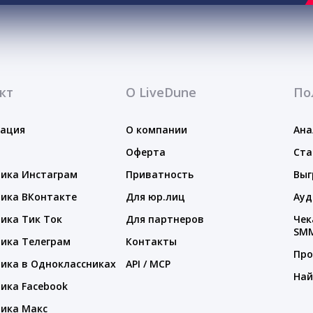
кт
О LiveDune
По
тация
О компании
Ана
Оферта
Ста
ика Инстаграм
Приватность
Выг
ика ВКонтакте
Для юр.лиц
Ауд
ика Тик Ток
Для партнеров
Чек
SM
ика Телеграм
Контакты
Про
ика в Одноклассниках
API / MCP
Най
ика Facebook
ика Макс