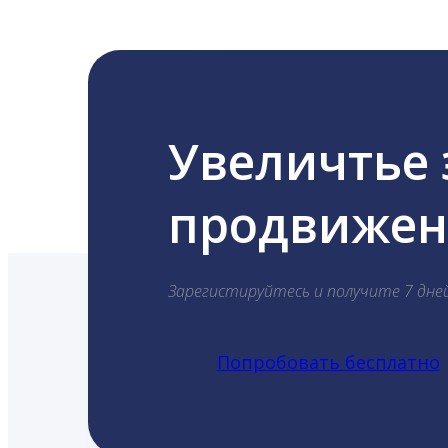
Увеличтье
продвижени
Зарегистируйтесь и получите 7 дне
Попробовать бесплатно