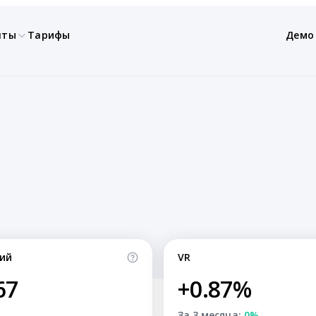
нты
Тарифы
Демо
ий
VR
67
+0.87%
За 3 месяца:
0%