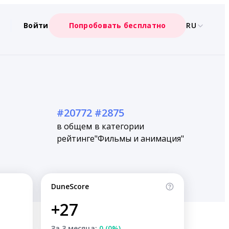
Войти
Попробовать бесплатно
RU
#20772
#2875
в общем
в категории
рейтинге
"Фильмы и анимация"
DuneScore
+27
За 3 месяца:
0 (0%)