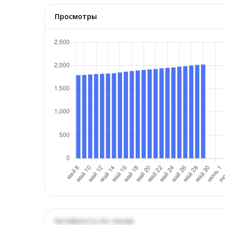
Просмотры
Активность по часам