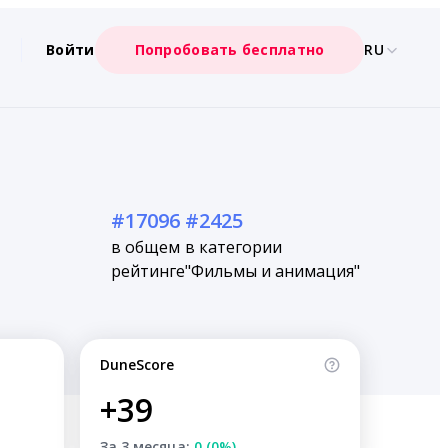
Войти
Попробовать бесплатно
RU
#17096
#2425
в общем
в категории
рейтинге
"Фильмы и анимация"
DuneScore
+39
За 3 месяца:
0 (0%)