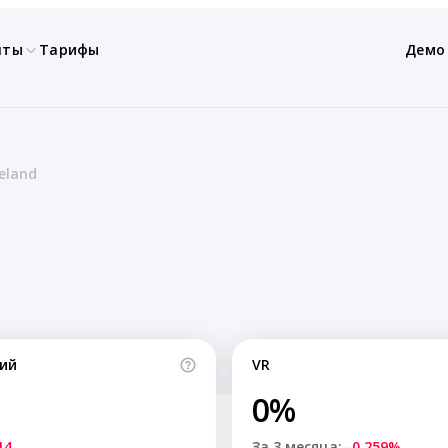
нты
Тарифы
Демо
eland
ий
VR
0%
14
За 3 месяца:
-0.259%