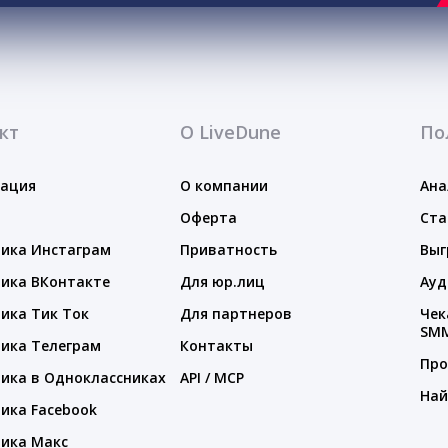
кт
О LiveDune
По
тация
О компании
Ана
Оферта
Ста
ика Инстаграм
Приватность
Выг
ика ВКонтакте
Для юр.лиц
Ауд
ика Тик Ток
Для партнеров
Чек
SM
ика Телеграм
Контакты
Про
ика в Одноклассниках
API / MCP
Най
ика Facebook
ика Макс