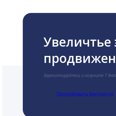
Увеличтье
продвижени
Зарегистируйтесь и получите 7 дне
Попробовать бесплатно