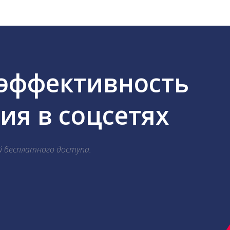
 эффективность
я в соцсетях
й бесплатного доступа.