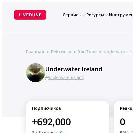
Перейти
к
Сервисы
Ресурсы
Инструме
содержимому
Главная
●
Рейтинги
●
YouTube
●
Underwater Ir
Underwater Ireland
@underwaterireland
Подписчиков
Реакц
+692,000
0
За 3 месяца:
0
ERV:
-