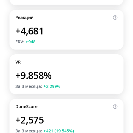
Реакций
+4,681
ERV:
+948
VR
+9.858%
За 3 месяца:
+2.299%
DuneScore
+2,575
За 3 месяца:
+421 (19.545%)