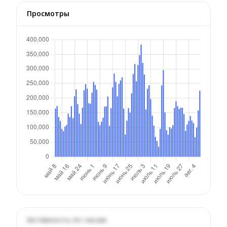
Просмотры
Активность по часам