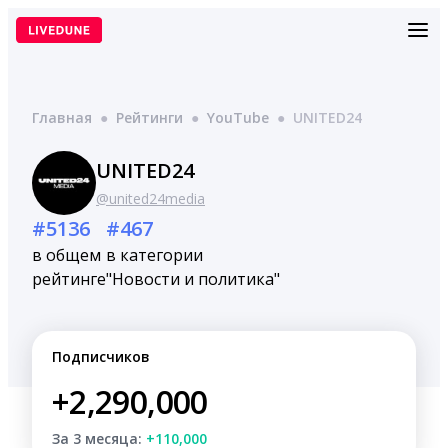
Перейти
к
содержимому
Главная
●
Рейтинги
●
YouTube
●
UNITED24
UNITED24
@united24media
#5136
#467
в общем
в категории
рейтинге
"Новости и политика"
Подписчиков
+2,290,000
За 3 месяца:
+110,000