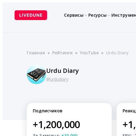
Перейти
к
Сервисы
Ресурсы
Инструме
содержимому
Главная
●
Рейтинги
●
YouTube
●
Urdu Diary
Urdu Diary
@urdudiary
Подписчиков
Реакц
+1,200,000
+1
За 3 месяца:
+10,000
ERV:
-