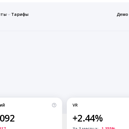
нты
Тарифы
Демо
ий
VR
,092
+2.44%
217
За 3 месяца:
-1.355%