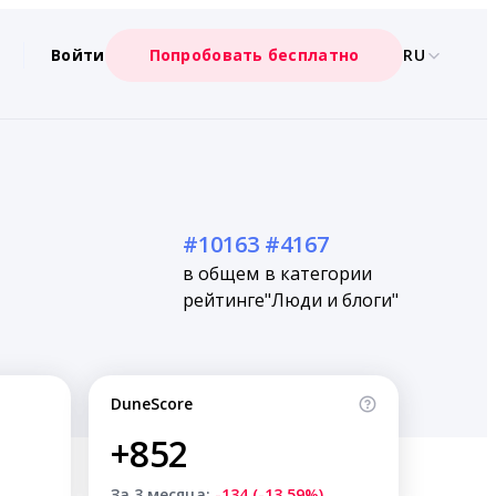
Войти
Попробовать бесплатно
RU
#10163
#4167
в общем
в категории
рейтинге
"Люди и блоги"
DuneScore
+852
За 3 месяца:
-134 (-13.59%)