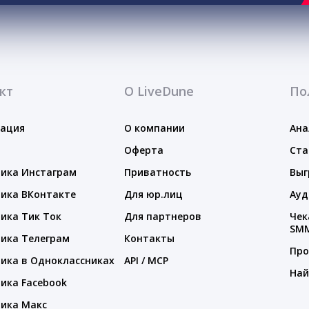
кт
О LiveDune
По
тация
О компании
Ана
Оферта
Ста
ика Инстаграм
Приватность
Выг
ика ВКонтакте
Для юр.лиц
Ауд
ика Тик Ток
Для партнеров
Чек
SM
ика Телеграм
Контакты
Про
ика в Одноклассниках
API / MCP
Най
ика Facebook
ика Макс