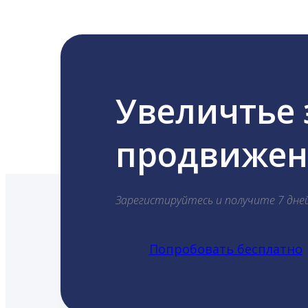
Увеличтье
продвижени
Зарегистируйтесь и получите 7 дне
Попробовать бесплатно