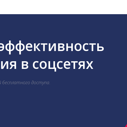
 эффективность
я в соцсетях
й бесплатного доступа.