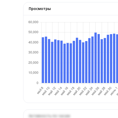
Просмотры
Активность по часам