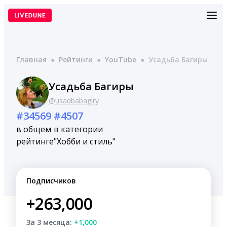
Перейти
к
содержимому
Главная
●
Рейтинги
●
YouTube
●
Усадьба Багиры
Усадьба Багиры
@usadbabagiry
#34569
#4507
в общем
в категории
рейтинге
"Хобби и стиль"
Подписчиков
+263,000
За 3 месяца:
+1,000