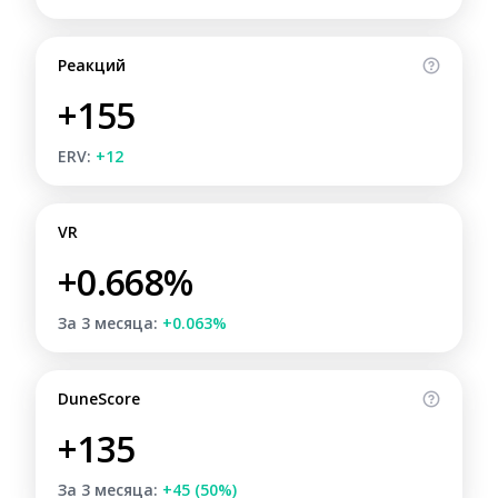
Реакций
+155
ERV:
+12
VR
+0.668%
За 3 месяца:
+0.063%
DuneScore
+135
За 3 месяца:
+45 (50%)