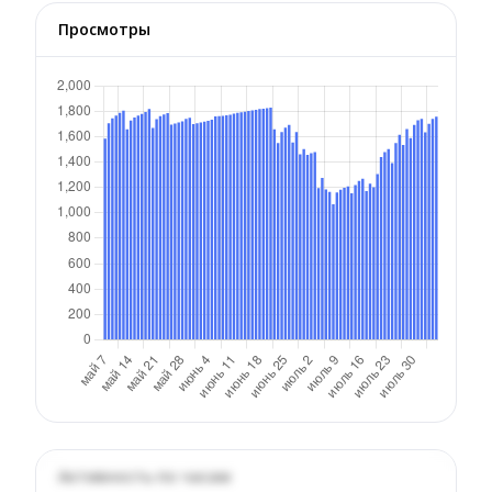
Просмотры
Активность по часам