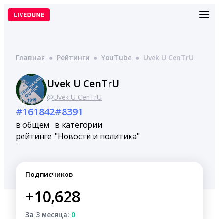
Перейти
к
содержимому
Главная
●
Рейтинги
●
YouTube
●
Uvek U CenTrU
Uvek U CenTrU
@Uvek U CenTrU
#161842
#8391
в общем
в категории
рейтинге
"Новости и политика"
Подписчиков
+10,628
За 3 месяца:
0