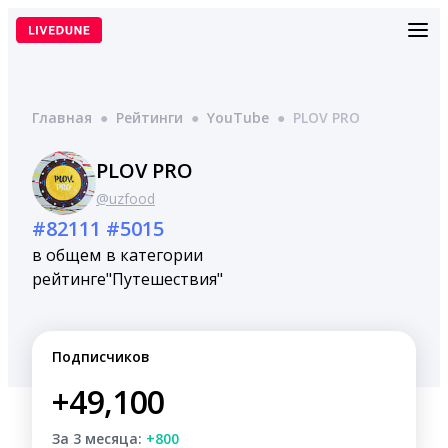
Перейти
к
содержимому
Главная
●
Рейтинги
●
YouTube
●
PLOV PRO
PLOV PRO
@uzfood
#82111
#5015
в общем
в категории
рейтинге
"Путешествия"
Подписчиков
+49,100
За 3 месяца:
+800