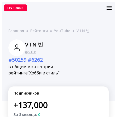
Перейти
к
содержимому
Главная
●
Рейтинги
●
YouTube
●
V I N 빈
V I N 빈
@v.ili.n
#50259
#6262
в общем
в категории
рейтинге
"Хобби и стиль"
Подписчиков
+137,000
За 3 месяца:
0