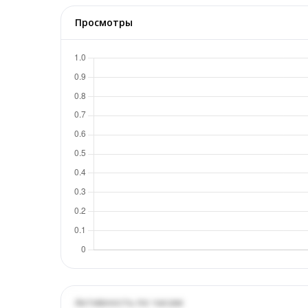
Просмотры
Активность по часам