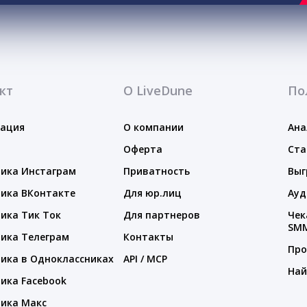
кт
О LiveDune
По
тация
О компании
Ана
Оферта
Ста
ика Инстаграм
Приватность
Выг
ика ВКонтакте
Для юр.лиц
Ауд
ика Тик Ток
Для партнеров
Чек
SM
ика Телеграм
Контакты
Про
ика в Одноклассниках
API / MCP
Най
ика Facebook
ика Макс