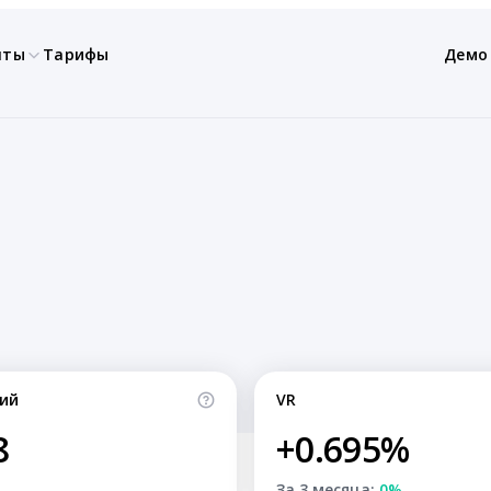
нты
Тарифы
Демо
ий
VR
8
+0.695%
За 3 месяца:
0%