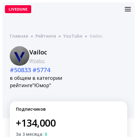
Перейти
к
содержимому
Главная
●
Рейтинги
●
YouTube
●
Vailoc
Vailoc
@Vailoc
#50833
#5774
в общем
в категории
рейтинге
"Юмор"
Подписчиков
+134,000
За 3 месяца:
0