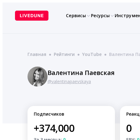
Перейти
к
Сервисы
Ресурсы
Инструме
содержимому
Главная
●
Рейтинги
●
YouTube
●
Валентина П
Валентина Паевская
@valentinapaevskaya
Подписчиков
Реакц
+374,000
0
За 3 месяца:
0
ERV:
0