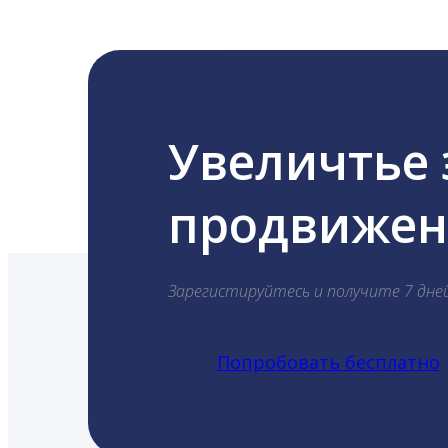
Увеличтье
продвижени
Зарегистируйтесь и получите 7 дне
Попробовать бесплатно