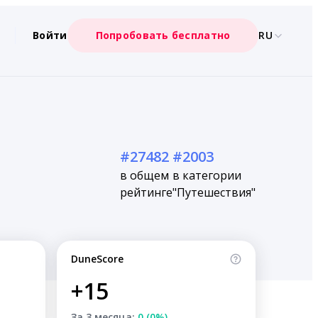
Войти
Попробовать бесплатно
RU
#27482
#2003
в общем
в категории
рейтинге
"Путешествия"
DuneScore
+15
За 3 месяца:
0 (0%)