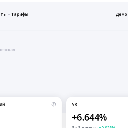
нты
Тарифы
Демо
аевская
ий
VR
+6.644%
За 3 месяца:
+0.025%