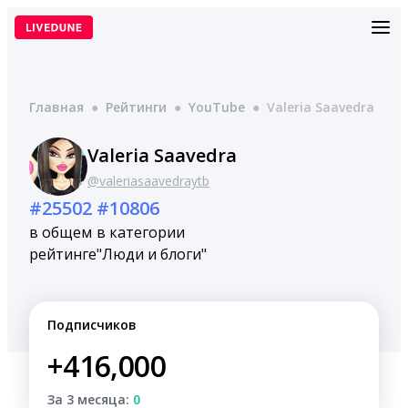
Перейти
к
содержимому
Главная
●
Рейтинги
●
YouTube
●
Valeria Saavedra
Valeria Saavedra
@valeriasaavedraytb
#25502
#10806
в общем
в категории
рейтинге
"Люди и блоги"
Подписчиков
+416,000
За 3 месяца:
0