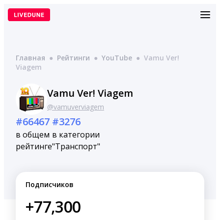
Перейти
к
содержимому
Главная
●
Рейтинги
●
YouTube
●
Vamu Ver!
Viagem
Vamu Ver! Viagem
@vamuverviagem
#66467
#3276
в общем
в категории
рейтинге
"Транспорт"
Подписчиков
+77,300