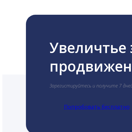
Увеличтье
продвижени
Зарегистируйтесь и получите 7 дне
Попробовать бесплатно