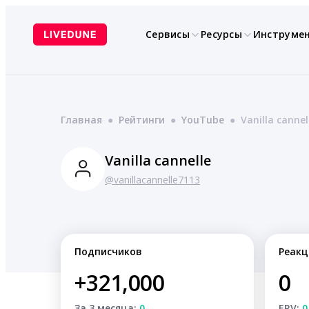
Перейти
к
Сервисы
Ресурсы
Инструме
содержимому
Главная
●
Рейтинги
●
YouTube
●
Vanilla cannel
Vanilla cannelle
@vanillacannelle7113
Подписчиков
Реакц
+321,000
0
За 3 месяца:
0
ERV:
0