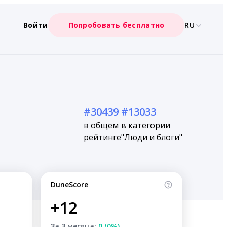
Войти
Попробовать бесплатно
RU
#30439
#13033
в общем
в категории
рейтинге
"Люди и блоги"
DuneScore
+12
За 3 месяца:
0 (0%)