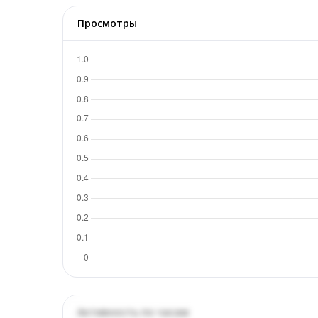
Просмотры
Активность по часам