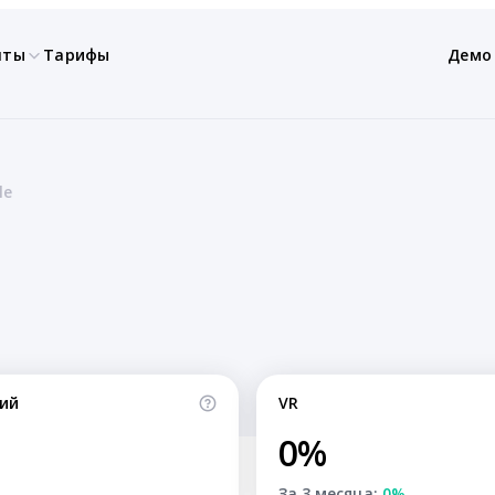
нты
Тарифы
Демо
le
ий
VR
0%
За 3 месяца:
0%