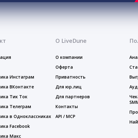
кт
О LiveDune
По
тация
О компании
Ана
Оферта
Ста
ика Инстаграм
Приватность
Выг
ика ВКонтакте
Для юр.лиц
Ауд
ика Тик Ток
Для партнеров
Чек
SM
ика Телеграм
Контакты
Про
ика в Одноклассниках
API / MCP
Най
ика Facebook
ика Макс