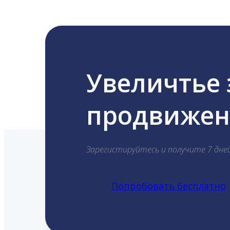
Увеличтье
продвижени
Зарегистируйтесь и получите 7 дне
Попробовать бесплатно