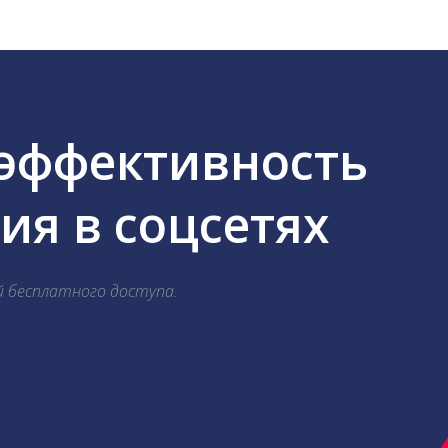
 эффективность
я в соцсетях
й бесплатного доступа.