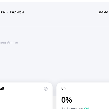
нты
Тарифы
Демо
men Anime
ий
VR
0%
За 3 месяца:
0%