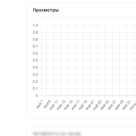
Просмотры
Активность по часам