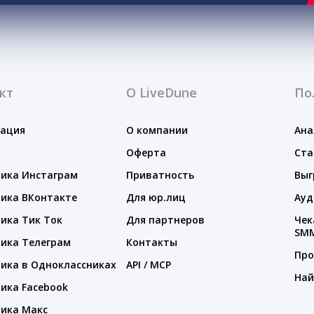
кт
О LiveDune
По
тация
О компании
Ана
Оферта
Ста
ика Инстаграм
Приватность
Выг
ика ВКонтакте
Для юр.лиц
Ауд
ика Тик Ток
Для партнеров
Чек
SM
ика Телеграм
Контакты
Про
ика в Одноклассниках
API / MCP
Най
ика Facebook
ика Макс