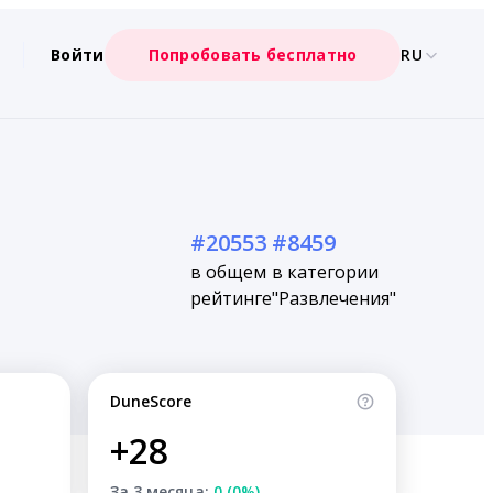
Войти
Попробовать бесплатно
RU
#20553
#8459
в общем
в категории
рейтинге
"Развлечения"
DuneScore
+28
За 3 месяца:
0 (0%)