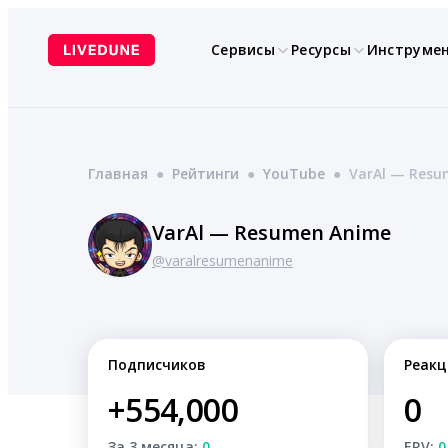
Перейти
к
Сервисы
Ресурсы
Инструме
содержимому
Главная
●
Рейтинги
●
YouTube
●
VarAl — Resu
VarAl — Resumen Anime
@varalresumenanime
Подписчиков
Реакц
+554,000
0
За 3 месяца:
0
ERV:
0