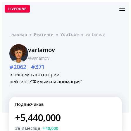
Перейти
к
содержимому
Главная
●
Рейтинги
●
YouTube
●
varlamov
varlamov
@varlamov
#2062
#371
в общем
в категории
рейтинге
"Фильмы и анимация"
Подписчиков
+5,440,000
За 3 месяца:
+40,000