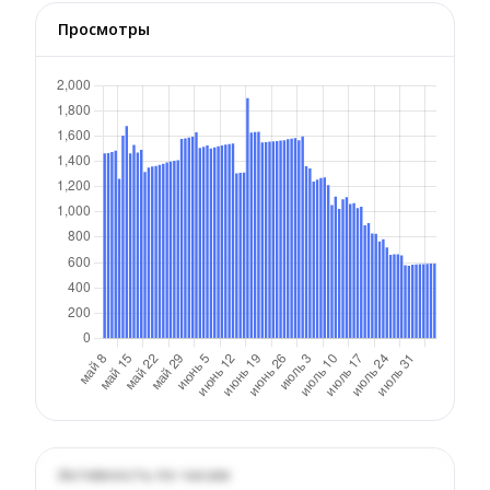
Просмотры
Активность по часам