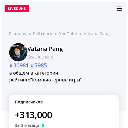
Перейти
к
содержимому
Главная
●
Рейтинги
●
YouTube
●
Vatana Pang
Vatana Pang
@vatanapang
#30981
#5985
в общем
в категории
рейтинге
"Компьютерные игры"
Подписчиков
+313,000
За 3 месяца:
0