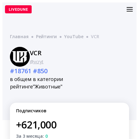
Перейти
к
содержимому
Главная
●
Рейтинги
●
YouTube
●
VCR
VCR
@vcryt
#18761
#850
в общем
в категории
рейтинге
"Животные"
Подписчиков
+621,000
За 3 месяца:
0