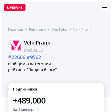
Перейти
к
содержимому
Главная
●
Рейтинги
●
YouTube
●
VelkiPrank
VelkiPrank
@velkiprank
#22606
#9562
в общем
в категории
рейтинге
"Люди и блоги"
Подписчиков
+489,000
За 3 месяца:
0