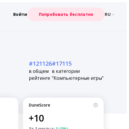
Войти
Попробовать бесплатно
RU
#121126
#17115
в общем
в категории
рейтинге
"Компьютерные игры"
DuneScore
+10
За 3 месяца:
0 (0%)