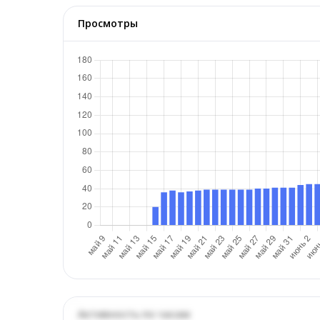
Просмотры
Активность по часам