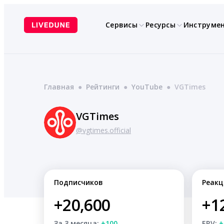
Перейти
к
Сервисы
Ресурсы
Инструме
содержимому
Главная
●
Рейтинги
●
YouTube
●
VGTimes
VGTimes
@vgtimes.official
Подписчиков
Реакц
+20,600
+1
За 3 месяца:
+100
ERV:
+