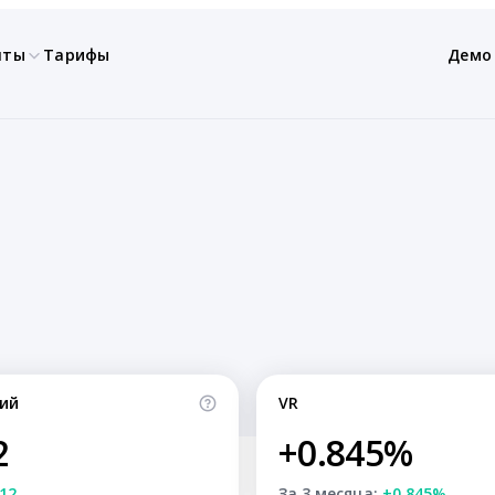
нты
Тарифы
Демо
ий
VR
2
+0.845%
12
За 3 месяца:
+0.845%