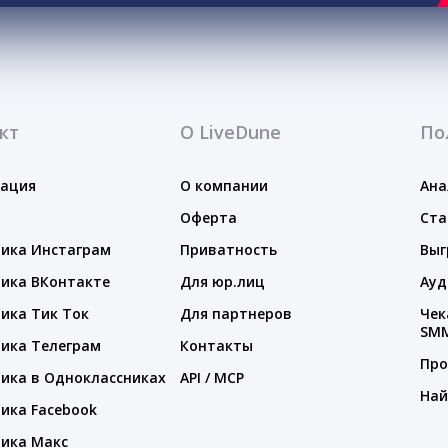
кт
О LiveDune
По
тация
О компании
Ана
Оферта
Ста
ика Инстаграм
Приватность
Выг
ика ВКонтакте
Для юр.лиц
Ауд
ика Тик Ток
Для партнеров
Чек
SM
ика Телеграм
Контакты
Про
ика в Одноклассниках
API / MCP
Най
ика Facebook
ика Макс