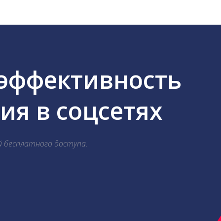
 эффективность
я в соцсетях
й бесплатного доступа.