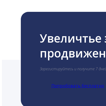
Увеличтье
продвижени
Зарегистируйтесь и получите 7 дне
Попробовать бесплатно