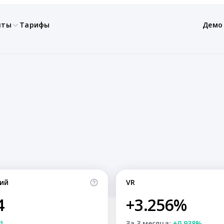
нты
Тарифы
Демо
ий
VR
4
+3.256%
1
За 3 месяца:
+0.938%