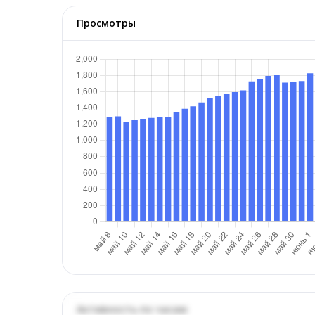
Просмотры
Активность по часам