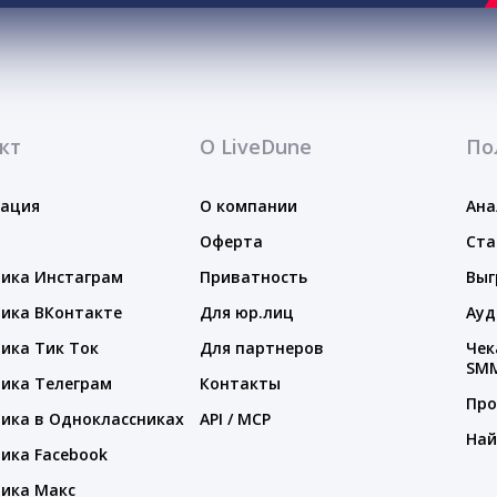
кт
О LiveDune
По
тация
О компании
Ана
Оферта
Ста
ика Инстаграм
Приватность
Выг
ика ВКонтакте
Для юр.лиц
Ауд
ика Тик Ток
Для партнеров
Чек
SM
ика Телеграм
Контакты
Про
ика в Одноклассниках
API / MCP
Най
ика Facebook
ика Макс