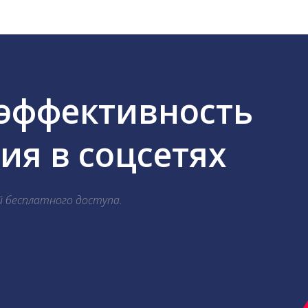
 эффективность
я в соцсетях
й бесплатного доступа.