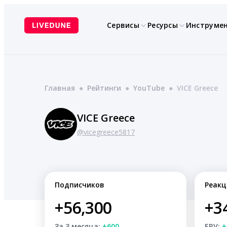
Перейти
к
Сервисы
Ресурсы
Инструме
содержимому
Главная
●
Рейтинги
●
YouTube
●
VICE Greece
VICE Greece
@vicegreece5817
Подписчиков
Реакц
+56,300
+3
За 3 месяца:
+600
ERV:
+