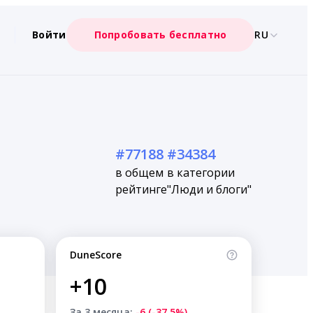
Войти
Попробовать бесплатно
RU
#77188
#34384
в общем
в категории
рейтинге
"Люди и блоги"
DuneScore
+10
За 3 месяца:
-6 (-37.5%)