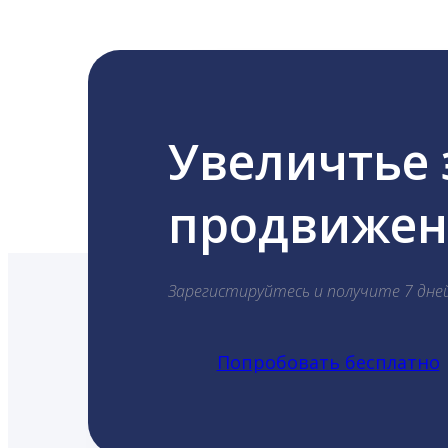
Увеличтье
продвижени
Зарегистируйтесь и получите 7 дне
Попробовать бесплатно