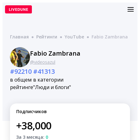
Перейти
к
содержимому
Главная
●
Рейтинги
●
YouTube
●
Fabio Zambrana
Fabio Zambrana
@videosazul
#92210
#41313
в общем
в категории
рейтинге
"Люди и блоги"
Подписчиков
+38,000
За 3 месяца:
0