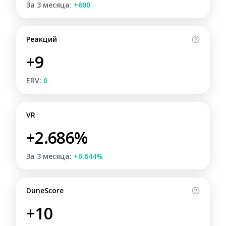
За 3 месяца:
+600
Реакций
+9
ERV:
0
VR
+2.686%
За 3 месяца:
+0.644%
DuneScore
+10