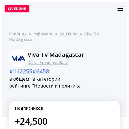
Перейти
к
содержимому
Главная
●
Рейтинги
●
YouTube
●
Viva Tv
Madagascar
Viva Tv Madagascar
@vivatvmadagasikara
#112255
#6458
в общем
в категории
рейтинге
"Новости и политика"
Подписчиков
+24,500