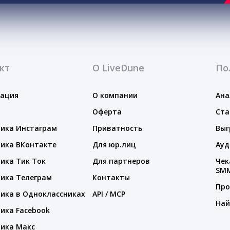
кт
О LiveDune
По
тация
О компании
Ана
Оферта
Ста
ика Инстаграм
Приватность
Выг
ика ВКонтакте
Для юр.лиц
Ауд
ика Тик Ток
Для партнеров
Чек
SM
ика Телеграм
Контакты
Про
ика в Одноклассниках
API / MCP
Най
ика Facebook
ика Макс