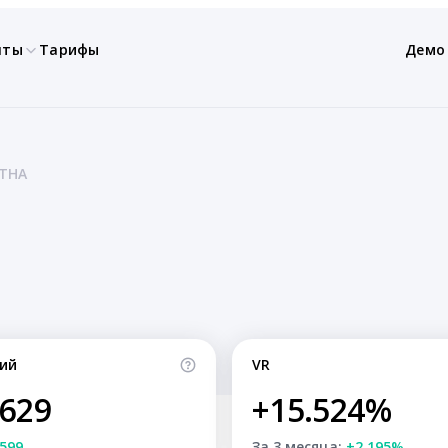
нты
Тарифы
Демо
 THA
ий
VR
,629
+15.524%
599
За 3 месяца:
+2.195%