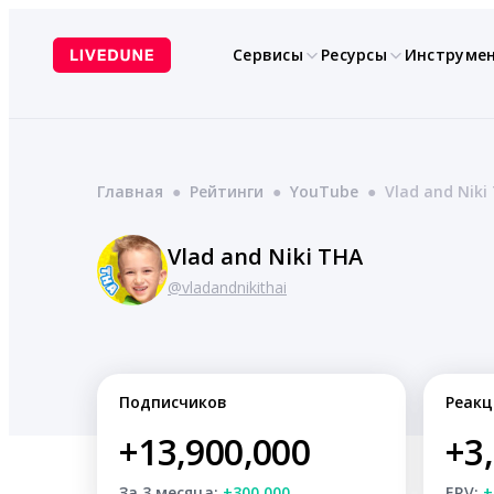
Перейти
к
Сервисы
Ресурсы
Инструме
содержимому
Главная
●
Рейтинги
●
YouTube
●
Vlad and Niki
Vlad and Niki THA
@vladandnikithai
Подписчиков
Реакц
+13,900,000
+3
За 3 месяца:
+300,000
ERV:
+