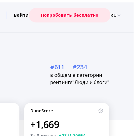
Войти
Попробовать бесплатно
RU
#611
#234
в общем
в категории
рейтинге
"Люди и блоги"
DuneScore
+1,669
За 3 месяца:
+28 (1.706%)