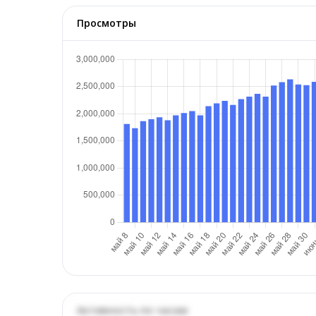
Просмотры
Активность по часам