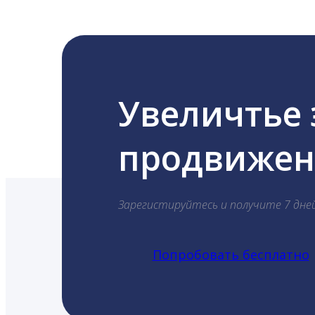
Увеличтье
продвижени
Зарегистируйтесь и получите 7 дне
Попробовать бесплатно