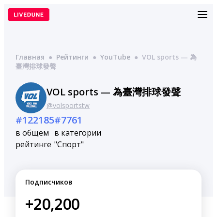
Перейти
к
содержимому
Главная
●
Рейтинги
●
YouTube
●
VOL sports — 為
臺灣排球發聲
VOL sports — 為臺灣排球發聲
@volsportstw
#122185
#7761
в общем
в категории
рейтинге
"Спорт"
Подписчиков
+20,200