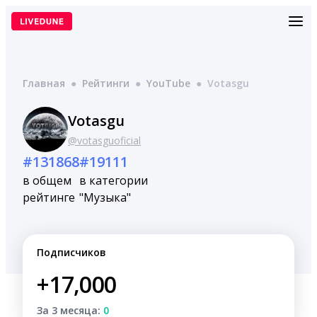
Перейти
к
содержимому
Главная
●
Рейтинги
●
YouTube
●
Votasgu
Votasgu
@votasguoficial
#131868
#19111
в общем
в категории
рейтинге
"Музыка"
Подписчиков
+17,000
За 3 месяца:
0