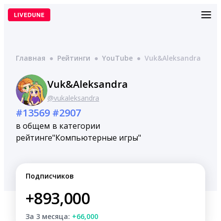
Перейти
к
содержимому
Главная
●
Рейтинги
●
YouTube
●
Vuk&Aleksandra
Vuk&Aleksandra
@vukaleksandra
#13569
#2907
в общем
в категории
рейтинге
"Компьютерные игры"
Подписчиков
+893,000
За 3 месяца:
+66,000