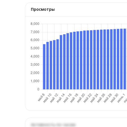
Просмотры
Активность по часам