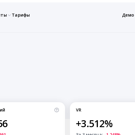
нты
Тарифы
Демо
ий
VR
56
+3.512%
361
За 3 месяца:
-1.248%