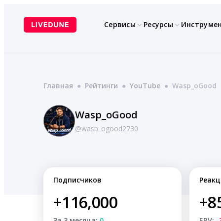
Перейти
к
Сервисы
Ресурсы
Инструме
содержимому
Главная
●
Рейтинги
●
YouTube
●
Wasp_oGood
Wasp_oGood
@wasp_ogood2730
Подписчиков
Реакц
+116,000
+8
За 3 месяца:
0
ERV:
-