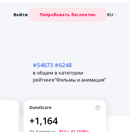
Войти
Попробовать бесплатно
RU
#54673
#6248
в общем
в категории
рейтинге
"Фильмы и анимация"
DuneScore
+1,164
За 3 месяца:
-814 (-41.153%)