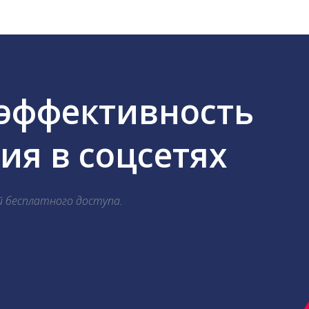
 эффективность
я в соцсетях
й бесплатного доступа.