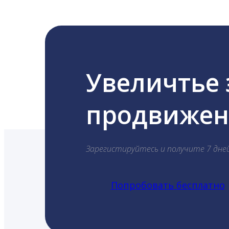
Увеличтье
продвижени
Зарегистируйтесь и получите 7 дне
Попробовать бесплатно