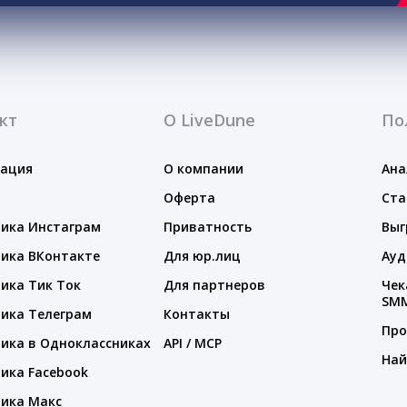
кт
О LiveDune
По
тация
О компании
Ана
Оферта
Ста
ика Инстаграм
Приватность
Выг
ика ВКонтакте
Для юр.лиц
Ауд
ика Тик Ток
Для партнеров
Чек
SM
ика Телеграм
Контакты
Про
ика в Одноклассниках
API / MCP
Най
ика Facebook
ика Макс