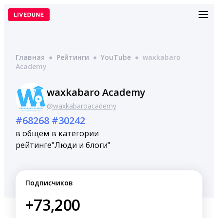
Перейти
к
содержимому
Главная
●
Рейтинги
●
YouTube
●
waxkabaro
Academy
waxkabaro Academy
@waxkabaroacademy
#68268
#30242
в общем
в категории
рейтинге
"Люди и блоги"
Подписчиков
+73,200