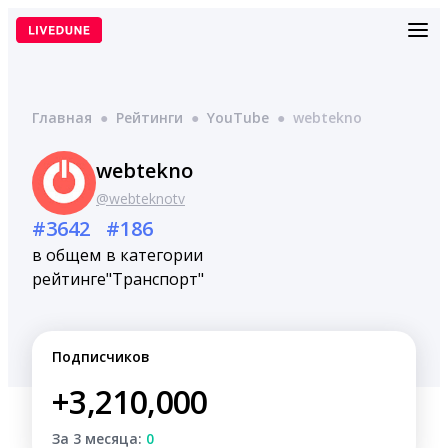
Перейти
к
содержимому
Главная
●
Рейтинги
●
YouTube
●
webtekno
webtekno
@webteknotv
#3642
#186
в общем
в категории
рейтинге
"Транспорт"
Подписчиков
+3,210,000
За 3 месяца:
0