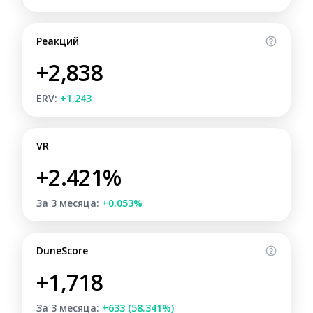
Реакций
+2,838
ERV:
+1,243
VR
+2.421%
За 3 месяца:
+0.053%
DuneScore
+1,718
За 3 месяца:
+633 (58.341%)