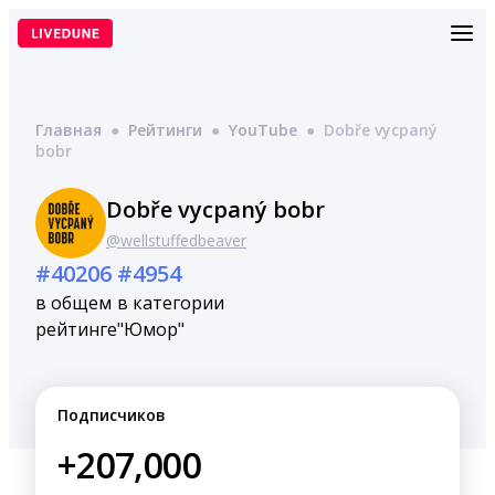
Перейти
к
содержимому
Главная
●
Рейтинги
●
YouTube
●
Dobře vycpaný
bobr
Dobře vycpaný bobr
@wellstuffedbeaver
#40206
#4954
в общем
в категории
рейтинге
"Юмор"
Подписчиков
+207,000