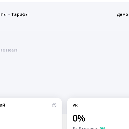
нты
Тарифы
Демо
ate Heart
ий
VR
0%
За 3 месяца:
0%