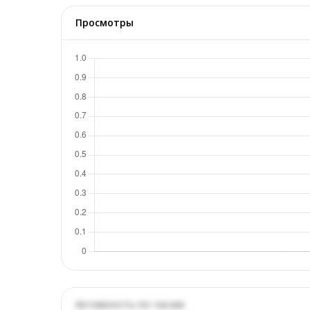
Просмотры
Активность по часам