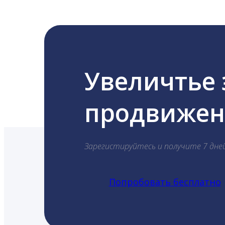
Увеличтье
продвижени
Зарегистируйтесь и получите 7 дне
Попробовать бесплатно