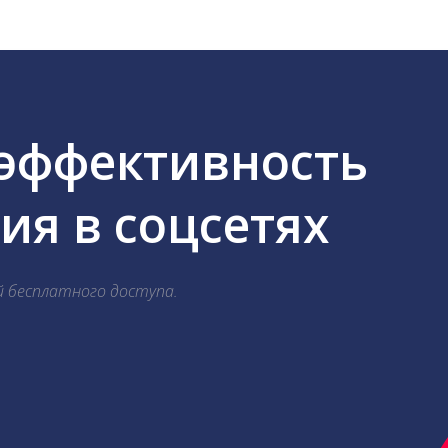
 эффективность
я в соцсетях
й бесплатного доступа.