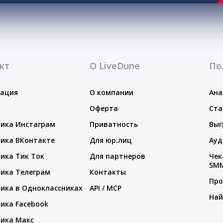
кт
О LiveDune
По
тация
О компании
Ана
Оферта
Ста
ика Инстаграм
Приватность
Выг
ика ВКонтакте
Для юр.лиц
Ауд
ика Тик Ток
Для партнеров
Чек
SM
ика Телеграм
Контакты
Про
ика в Одноклассниках
API / MCP
Най
ика Facebook
ика Макс