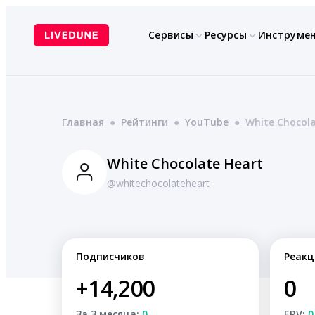
Перейти
к
Сервисы
Ресурсы
Инструме
содержимому
Главная
●
Рейтинги
●
YouTube
●
White Chocol
White Chocolate Heart
@whitechocolateheart
Подписчиков
Реакц
+14,200
0
За 3 месяца:
0
ERV:
0