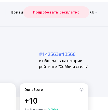
Войти
Попробовать бесплатно
RU
#142563
#13566
в общем
в категории
рейтинге
"Хобби и стиль"
DuneScore
+10
За 3 месяца:
0 (0%)