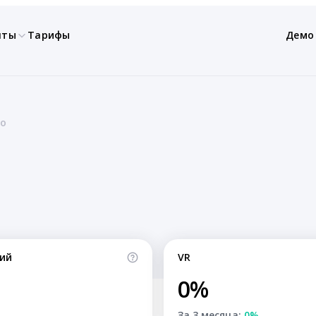
нты
Тарифы
Демо
do
ий
VR
0%
За 3 месяца:
0%