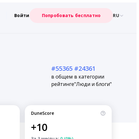
Войти
Попробовать бесплатно
RU
#55365
#24361
в общем
в категории
рейтинге
"Люди и блоги"
DuneScore
+10
За 3 месяца:
0 (0%)