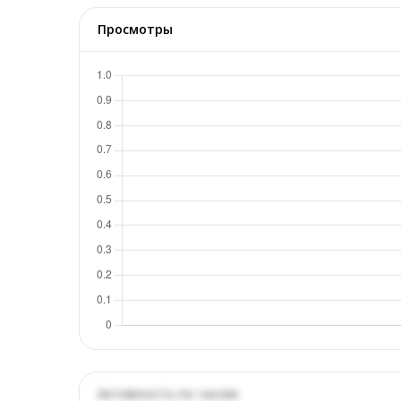
Просмотры
Активность по часам