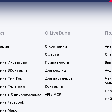
кт
О LiveDune
По
тация
О компании
Ана
Оферта
Ста
ика Инстаграм
Приватность
Выг
ика ВКонтакте
Для юр.лиц
Ауд
ика Тик Ток
Для партнеров
Чек
SM
ика Телеграм
Контакты
Про
ика в Одноклассниках
API / MCP
Най
ика Facebook
ика Макс