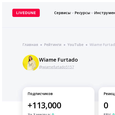
Перейти
к
Сервисы
Ресурсы
Инструме
содержимому
Главная
●
Рейтинги
●
YouTube
●
Wiame Furta
Wiame Furtado
@wiamefurtado5157
Подписчиков
Реакц
+113,000
0
За 3 месяца:
0
ERV:
0