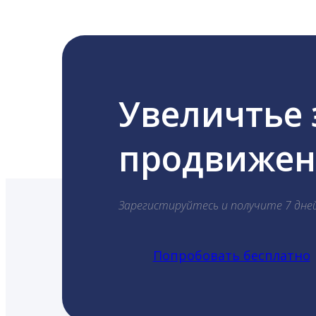
Увеличтье
продвижени
Зарегистируйтесь и получите 7 дне
Попробовать бесплатно