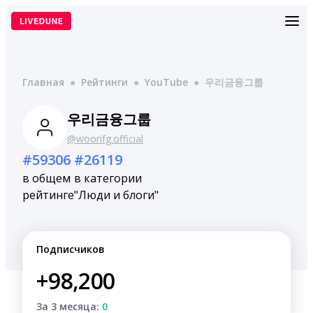
Перейти
к
содержимому
Главная
●
Рейтинги
●
YouTube
●
우리금융그룹
우리금융그룹
@woorifg.official
#59306
#26119
в общем
в категории
рейтинге
"Люди и блоги"
Подписчиков
+98,200
За 3 месяца:
0