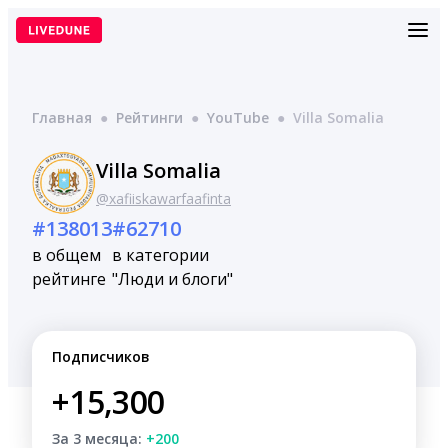
Перейти
к
содержимому
Главная
●
Рейтинги
●
YouTube
●
Villa Somalia
Villa Somalia
@xafiiskawarfaafinta
#138013
#62710
в общем
в категории
рейтинге
"Люди и блоги"
Подписчиков
+15,300
За 3 месяца:
+200