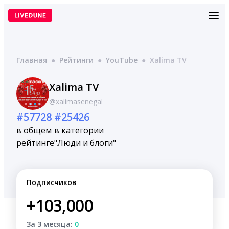
Перейти
к
содержимому
Главная
●
Рейтинги
●
YouTube
●
Xalima TV
Xalima TV
@xalimasenegal
#57728
#25426
в общем
в категории
рейтинге
"Люди и блоги"
Подписчиков
+103,000
За 3 месяца:
0