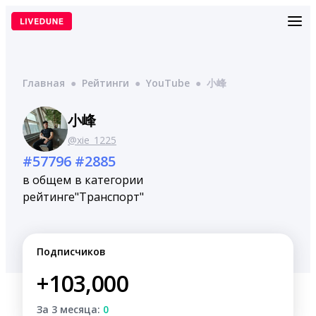
Перейти
к
содержимому
Главная
●
Рейтинги
●
YouTube
●
小峰
小峰
@xie_1225
#57796
#2885
в общем
в категории
рейтинге
"Транспорт"
Подписчиков
+103,000
За 3 месяца:
0