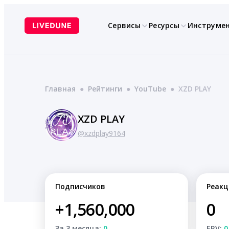
Перейти
к
Сервисы
Ресурсы
Инструме
содержимому
Главная
●
Рейтинги
●
YouTube
●
XZD PLAY
XZD PLAY
@xzdplay9164
Подписчиков
Реакц
+1,560,000
0
За 3 месяца:
0
ERV:
0