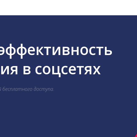
 эффективность
я в соцсетях
й бесплатного доступа.