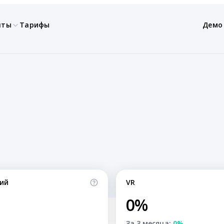
нты
Тарифы
Демо
ий
VR
0%
За 3 месяца:
0%