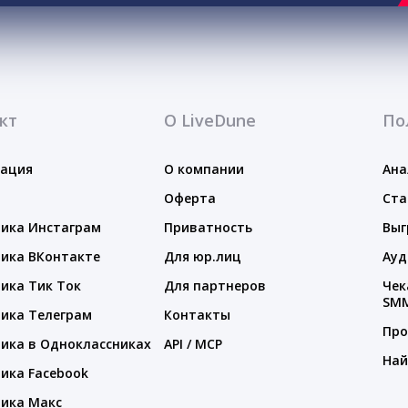
кт
О LiveDune
По
тация
О компании
Ана
Оферта
Ста
ика Инстаграм
Приватность
Выг
ика ВКонтакте
Для юр.лиц
Ауд
ика Тик Ток
Для партнеров
Чек
SM
ика Телеграм
Контакты
Про
ика в Одноклассниках
API / MCP
Най
ика Facebook
ика Макс