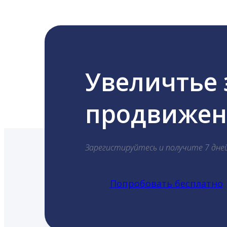
Увеличтье
продвижени
Зарегистируйтесь и получите 7 дне
Попробовать бесплатно