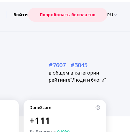
Войти
Попробовать бесплатно
RU
#7607
#3045
в общем
в категории
рейтинге
"Люди и блоги"
DuneScore
+111
За 3 месяца:
0 (0%)