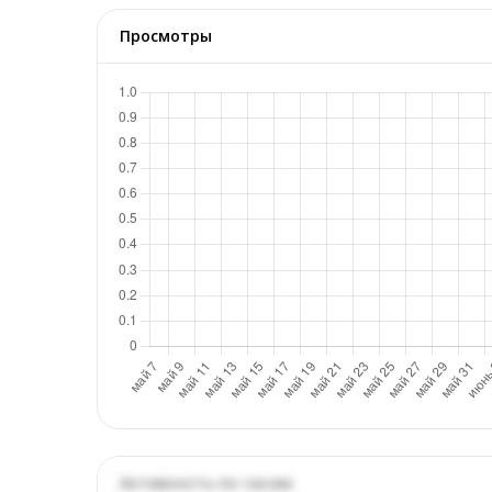
Просмотры
Активность по часам