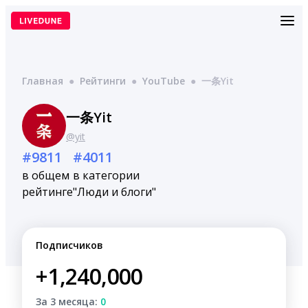
Перейти
к
содержимому
Главная
●
Рейтинги
●
YouTube
●
一条Yit
一条Yit
@yit
#9811
#4011
в общем
в категории
рейтинге
"Люди и блоги"
Подписчиков
+1,240,000
За 3 месяца:
0