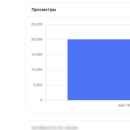
Просмотры
Активность по часам