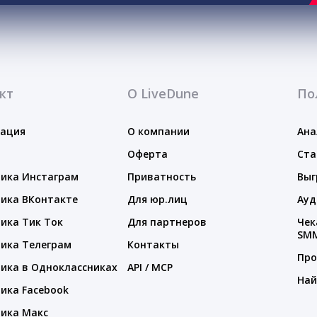
кт
О LiveDune
По
тация
О компании
Ана
Оферта
Ста
ика Инстаграм
Приватность
Выг
ика ВКонтакте
Для юр.лиц
Ауд
ика Тик Ток
Для партнеров
Чек
SM
ика Телеграм
Контакты
Про
ика в Одноклассниках
API / MCP
Най
ика Facebook
ика Макс