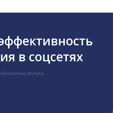
 эффективность
я в соцсетях
й бесплатного доступа.