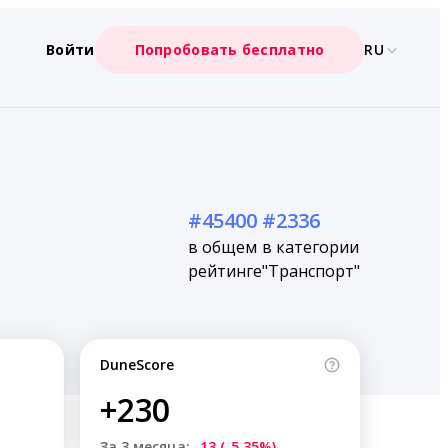
Войти
Попробовать бесплатно
RU
#45400
#2336
в общем
в категории
рейтинге
"Транспорт"
DuneScore
+230
За 3 месяца:
-13 (-5.35%)