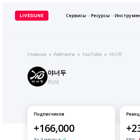
Перейти
к
Сервисы
Ресурсы
Инструме
содержимому
Главная
●
Рейтинги
●
YouTube
●
야너두
야너두
@ynd
Подписчиков
Реакц
+166,000
+2
За 3 месяца:
0
ERV:
-