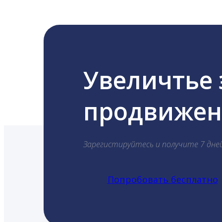
Увеличтье
продвижени
Зарегистируйтесь и получите 7 дне
Попробовать бесплатно