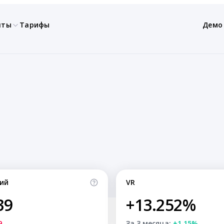
нты
Тарифы
Демо
ий
VR
39
+13.252%
9
За 3 месяца:
+1.15%