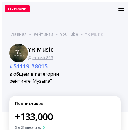
Перейти
к
содержимому
Главная
●
Рейтинги
●
YouTube
●
YR Music
YR Music
@yrmusic865
#51119
#8015
в общем
в категории
рейтинге
"Музыка"
Подписчиков
+133,000
За 3 месяца:
0