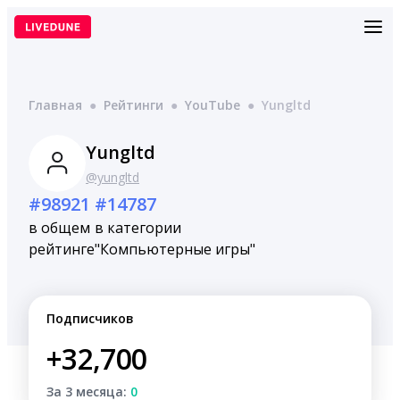
Перейти
к
содержимому
Главная
●
Рейтинги
●
YouTube
●
Yungltd
Yungltd
@yungltd
#98921
#14787
в общем
в категории
рейтинге
"Компьютерные игры"
Подписчиков
+32,700
За 3 месяца:
0