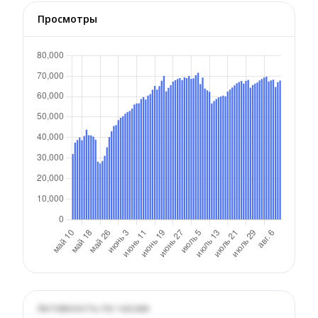
Просмотры
Активность по часам