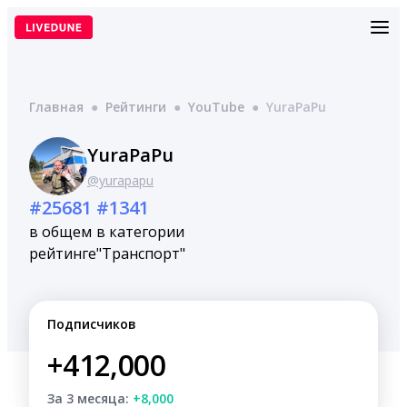
Перейти
к
содержимому
Главная
●
Рейтинги
●
YouTube
●
YuraPaPu
YuraPaPu
@yurapapu
#25681
#1341
в общем
в категории
рейтинге
"Транспорт"
Подписчиков
+412,000
За 3 месяца:
+8,000