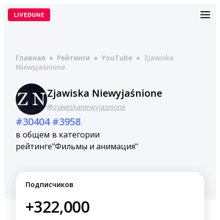
Перейти
к
содержимому
Главная
●
Рейтинги
●
YouTube
●
Zjawiska
Niewyjaśnione
Zjawiska Niewyjaśnione
@zjawiskaniewyjasnione
#30404
#3958
в общем
в категории
рейтинге
"Фильмы и анимация"
Подписчиков
+322,000