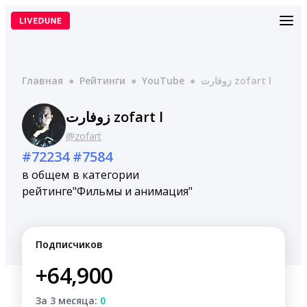
Перейти
к
содержимому
Главная
●
Рейтинги
●
YouTube
●
زوفارت zofart l
زوفارت zofart l
@zofart
#72234
#7584
в общем
в категории
рейтинге
"Фильмы и анимация"
Подписчиков
+64,900
За 3 месяца:
0