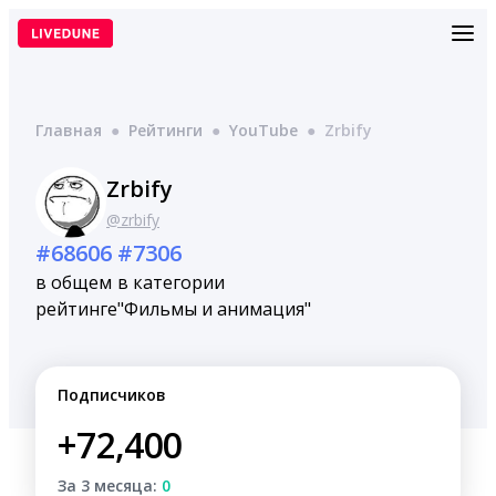
Перейти
к
содержимому
Главная
●
Рейтинги
●
YouTube
●
Zrbify
Zrbify
@zrbify
#68606
#7306
в общем
в категории
рейтинге
"Фильмы и анимация"
Подписчиков
+72,400
За 3 месяца:
0