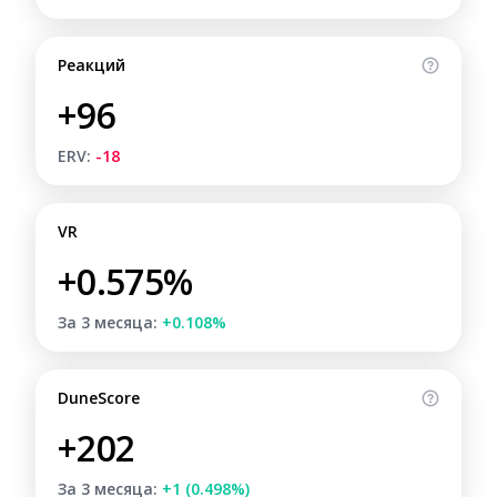
Реакций
+96
ERV:
-18
VR
+0.575%
За 3 месяца:
+0.108%
DuneScore
+202
За 3 месяца:
+1 (0.498%)