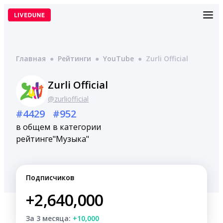
Перейти
к
содержимому
Главная
●
Рейтинги
●
YouTube
●
Zurli Official
Zurli Official
@zurliofficial
#4429
#952
в общем
в категории
рейтинге
"Музыка"
Подписчиков
+2,640,000
За 3 месяца:
+10,000