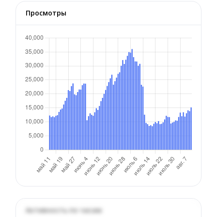
Просмотры
Активность по часам