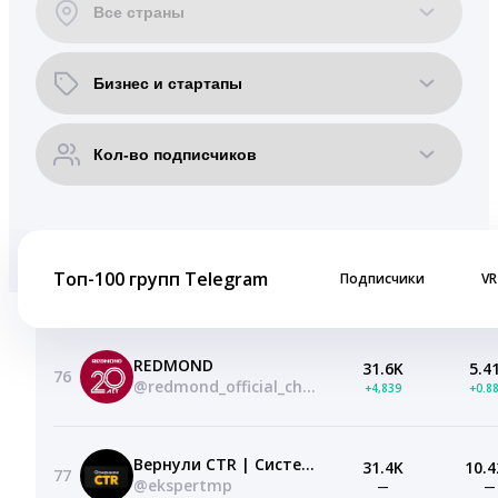
Топ-100 групп Telegram
Подписчики
VR
REDMOND
31.6K
5.4
76
@redmond_official_channel
+4,839
+0.8
Вернули CTR | Система на Маркетплейсах
31.4K
10.4
77
@ekspertmp
—
—