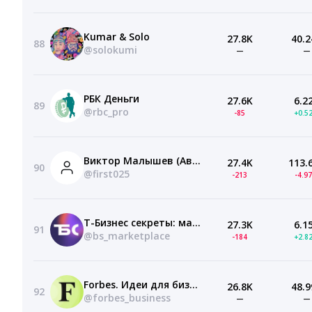
Kumar & Solo
27.8K
40.2
88
@solokumi
—
—
РБК Деньги
27.6K
6.2
89
@rbc_pro
-85
+0.5
Виктор Малышев (Авитолог)
27.4K
113.
90
@first025
-213
-4.9
Т-Бизнес секреты: маркетплейсы
27.3K
6.1
91
@bs_marketplace
-184
+2.8
Forbes. Идеи для бизнеса
26.8K
48.9
92
@forbes_business
—
—