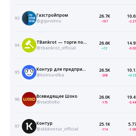
Газстройпром
26.7K
10.6
93
@gspromru
-187
-2.2
TBankrot — торги по банкротству
26.6K
14.9
94
@tbankrot_official
+72
-0.0
Контур для предпринимателя
26.5K
10.1
95
@konturelba
-208
+0.3
Всевидящее Шоко
26.0K
19.4
96
@vseshoko
-175
-0.4
Контур
25.1K
5.7
97
@skbkontur_official
-114
-1.0