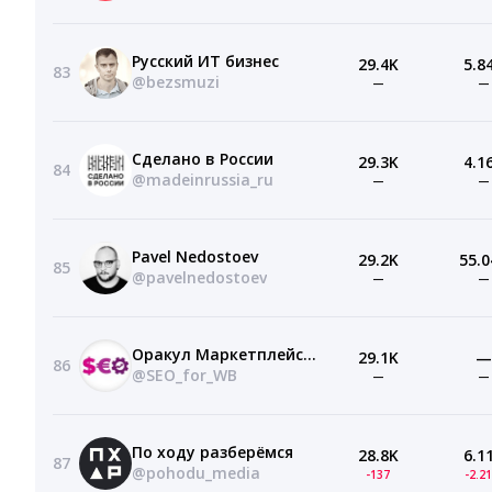
Русский ИТ бизнес
29.4K
5.8
83
@bezsmuzi
—
—
Сделано в России
29.3K
4.1
84
@madeinrussia_ru
—
—
Pavel Nedostoev
29.2K
55.0
85
@pavelnedostoev
—
—
Оракул Маркетплейсов
29.1K
—
86
@SEO_for_WB
—
—
По ходу разберёмся
28.8K
6.1
87
@pohodu_media
-137
-2.2