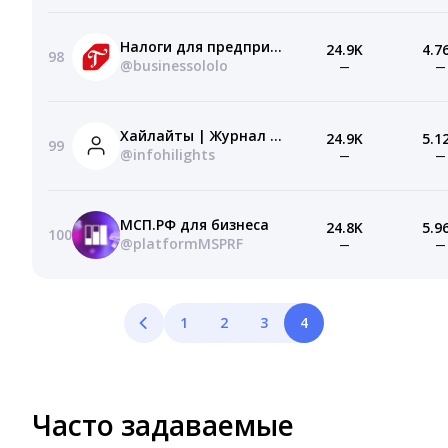
Налоги для предпринимателей
24.9K
4.7
98
@businessololo
—
—
Хайлайты | Журнал про инфобиз и edtech
24.9K
5.1
99
@infohilights
—
—
МСП.РФ для бизнеса
24.8K
5.9
100
@platformMSPRF
—
—
1
2
3
4
Часто задаваемые