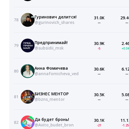
Гуринович делится!
31.0K
29.4
78
@gurinovich_shares
—
—
Предпринимай!
30.9K
2.4
79
@subsidii_msk
-5
+0.0
Анна Фомичева
30.6K
6.1
80
@annafomicheva_ved
—
—
БИЗНЕС МЕНТОР
30.5K
5.0
81
@bzns_mentor
—
—
Да будет бронь!
30.1K
11.1
82
@Avito_budet_bron
-21
-1.2