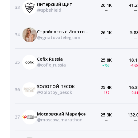
Питерский Щит
26.1K
41.2
33
@spbshield
—
—
Стройность с Игнатовой
26.1K
5.8
34
@ignatovatelegram
—
—
Cofix Russia
25.8K
18.1
35
@cofix_russia
+753
-4.6
ЗОЛОТОЙ ПЕСОК
25.4K
16.3
36
@zolotoy_pesok
-187
-0.8
Московский Марафон
25.3K
132.
37
@moscow_marathon
—
—