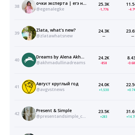
очки эксперта | егэ налегке обществознание 2027
25.3K
11.5
38
@egenalegke
-1,776
-4.
Zlata, what’s new?
24.3K
23.6
39
@zlatawhatsnew
—
—
Dreams by Alena Akhmadullina
24.2K
8.4
40
@akhmadullinadreams
-858
-0.6
Август круглый год
24.0K
22.5
41
@avgvstnews
+1,530
+0.7
Present & Simple
23.5K
31.6
42
@presentandsimple_com
+283
+14.