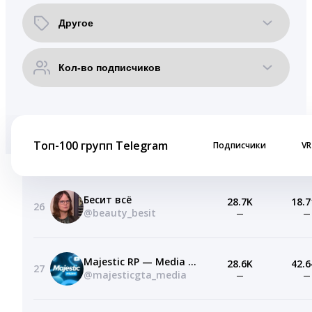
Топ-100 групп Telegram
Подписчики
VR
Бесит всё
28.7K
18.7
26
@beauty_besit
—
—
Majestic RP — Media | Медиа сообщество | GTA 5 RP
28.6K
42.6
27
@majesticgta_media
—
—