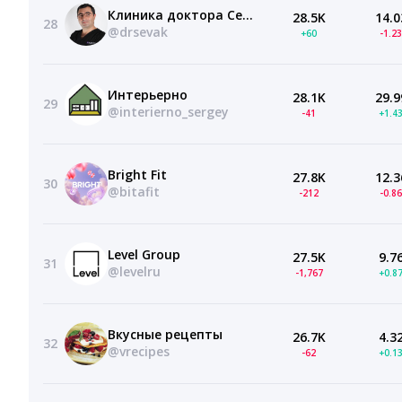
Клиника доктора Севака Estetus
28.5K
14.0
28
@drsevak
+60
-1.2
Интерьерно
28.1K
29.9
29
@interierno_sergey
-41
+1.4
Bright Fit
27.8K
12.3
30
@bitafit
-212
-0.8
Level Group
27.5K
9.7
31
@levelru
-1,767
+0.8
Вкусные рецепты
26.7K
4.3
32
@vrecipes
-62
+0.1