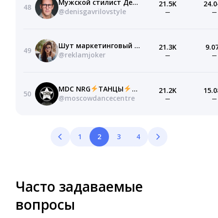
Мужской стилист Денис Гаврилов
21.5K
24.0
48
@denisgavrilovstyle
—
—
Шут маркетинговый @anarbachoo
21.3K
9.0
49
@reklamjoker
—
—
MDC NRG
ТАНЦЫ
МОСКВА
21.2K
15.0
50
@moscowdancecentre
—
—
1
2
3
4
Часто задаваемые
вопросы