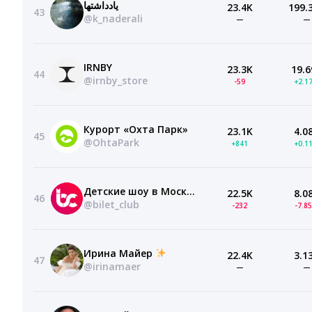
یادداشتها
23.4K
199.
43
@k_naderali
—
—
IRNBY
23.3K
19.6
44
@irnby_store
-59
+2.1
Курорт «Охта Парк»
23.1K
4.0
45
@OhtaPark
+841
+0.1
Детские шоу в Москве | bilet.club
22.5K
8.0
46
@bilet_club
-232
-7.8
Ирина Майер
22.4K
3.1
47
@irinamaer
—
—